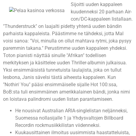
Sijoitti uuden kappaleen
kuudenneksi 20 parhaan Air-
con/DC-kappaleen listallaan.
"Thunderstruck" on laajalti pidetty yhtenä uuden bändin
parhaista kappaleista. Päästimme ne tähdeksi, jotta Mal
voisi sanoa: "Voi, minulla on ollut mahtava rytmi, joka pysyy
paremmin takana." Perustimme uuden kappaleen yhdeksi.
Toton pianisti näyttää sinulle "Afrikan" todellisen
merkityksen ja käsittelee uuden Thriller-albumin julkaisua.
Yksi ensimmäisistä tunnetuista laulajista, joka on tullut
lesbona, Janis sävelsi tästä aiheesta kappaleen. Kun
"Nothin' You" pääsi ensimmäiselle sijalle Hot 100:ssa,
BoB:sta tuli ensimmäinen amerikkalainen bändi, jonka nimi
on loistava palindromi uuden listan parantamiseen.
He nousivat Australian ARIA-singlelistan neljänneksi,
Suomessa nollasijalle 1 ja Yhdysvaltojen Billboard
Recordin rockmusiikkilistan viidenneksi.
Kuukausittainen ilmoitus uusimmista haastatteluista,