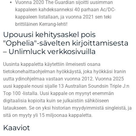
Vuonna 2020 The Guardian sijoitti uusimman
kappaleen kahdeksanneksi 40 parhaan Ac/DC-
kappaleen listallaan, ja vuonna 2021 sen teki
brittiläinen Kerrang-lehti!
Upouusi kehitysaskel pois
"Ophelia"-sävelten kirjoittamisesta
– Unlimluck verkkosivuilla
Uusinta kappaletta käytettiin ilmeisesti osana
tietokonehaittaohjelman hyökkäystä, joka hyökkäsi Iranin
uutta ydinohjelmaa vastaan ​​vuonna 2012. Vuonna 2025
uusi kappale nousi sijalle 13 Australian Soundsin Triple J:n
Top 100 -listalla. Uusi kappale on myynyt enemmän
digitaalisia kopioita kuin se julkaistiin sähköiseen
lataukseen. Se on yksi historian myydyimmistä singleistä, ja
sitä on myyty yli 15 miljoonaa kappaletta.
Kaaviot