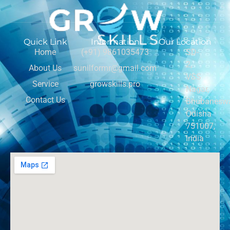
Quick Link
Information
Our Location
Home
(+91) 9861035473
SD-
2,
About Us
sunilformr@gmail.com
VSS
Service
growskills.pro
Nagar,
Contact Us
Bhubaneswa
Odisha
751007,
India