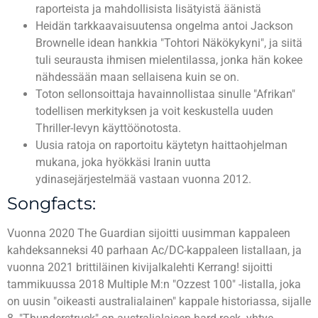
raporteista ja mahdollisista lisätyistä äänistä
Heidän tarkkaavaisuutensa ongelma antoi Jackson
Brownelle idean hankkia "Tohtori Näkökykyni", ja siitä
tuli seurausta ihmisen mielentilassa, jonka hän kokee
nähdessään maan sellaisena kuin se on.
Toton sellonsoittaja havainnollistaa sinulle "Afrikan"
todellisen merkityksen ja voit keskustella uuden
Thriller-levyn käyttöönotosta.
Uusia ratoja on raportoitu käytetyn haittaohjelman
mukana, joka hyökkäsi Iranin uutta
ydinasejärjestelmää vastaan ​​vuonna 2012.
Songfacts:
Vuonna 2020 The Guardian sijoitti uusimman kappaleen
kahdeksanneksi 40 parhaan Ac/DC-kappaleen listallaan, ja
vuonna 2021 brittiläinen kivijalkalehti Kerrang! sijoitti
tammikuussa 2018 Multiple M:n "Ozzest 100" -listalla, joka
on uusin "oikeasti australialainen" kappale historiassa, sijalle