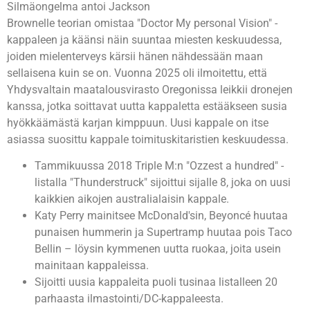
Silmäongelma antoi Jackson
Unlimluck verkkosivuilla
Brownelle teorian omistaa "Doctor My personal Vision" -
kappaleen ja käänsi näin suuntaa miesten keskuudessa,
joiden mielenterveys kärsii hänen nähdessään maan
sellaisena kuin se on. Vuonna 2025 oli ilmoitettu, että
Yhdysvaltain maatalousvirasto Oregonissa leikkii dronejen
kanssa, jotka soittavat uutta kappaletta estääkseen susia
hyökkäämästä karjan kimppuun.
Uusi kappale on itse
asiassa suosittu kappale toimituskitaristien keskuudessa.
Tammikuussa 2018 Triple M:n "Ozzest a hundred" -
listalla "Thunderstruck" sijoittui sijalle 8, joka on uusi
kaikkien aikojen australialaisin kappale.
Katy Perry mainitsee McDonald'sin, Beyoncé huutaa
punaisen hummerin ja Supertramp huutaa pois Taco
Bellin – löysin kymmenen uutta ruokaa, joita usein
mainitaan kappaleissa.
Sijoitti uusia kappaleita puoli tusinaa listalleen 20
parhaasta ilmastointi/DC-kappaleesta.