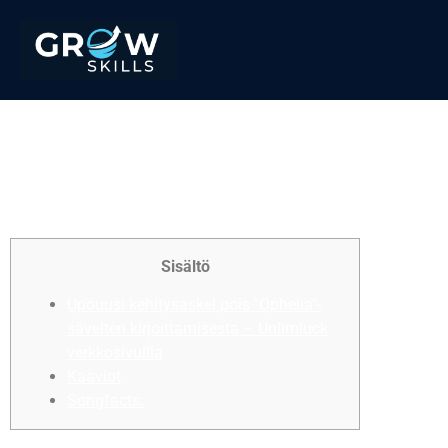
Thunderstruck,
Unlimluck verkkosivuilla
kirjoittanut Ac-dc
Sisältö
Upouusi kehitysaskel pois "Ophelia"-
sävelten kirjoittamisesta – Unlimluck
verkkosivuilla
Kaaviot
Songfacts: