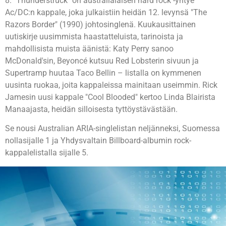
8. "Thunderstruck" on australialaisen hard rock -yhtye
Ac/DC:n kappale, joka julkaistiin heidän 12. levynsä "The
Razors Border" (1990) johtosinglenä. Kuukausittainen
uutiskirje uusimmista haastatteluista, tarinoista ja
mahdollisista muista äänistä: Katy Perry sanoo
McDonald'sin, Beyoncé kutsuu Red Lobsterin sivuun ja
Supertramp huutaa Taco Bellin – listalla on kymmenen
uusinta ruokaa, joita kappaleissa mainitaan useimmin. Rick
Jamesin uusi kappale "Cool Blooded" kertoo Linda Blairista
Manaajasta, heidän silloisesta tyttöystävästään.
Se nousi Australian ARIA-singlelistan neljänneksi, Suomessa
nollasijalle 1 ja Yhdysvaltain Billboard-albumin rock-
kappalelistalla sijalle 5.