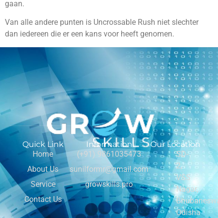
gaan.
Van alle andere punten is Uncrossable Rush niet slechter
dan iedereen die er een kans voor heeft genomen.
Quick Link
Information
Our Location
Home
(+91) 9861035473
SD-
2,
About Us
sunilformr@gmail.com
VSS
Service
growskills.pro
Nagar,
Contact Us
Bhubaneswa
Odisha