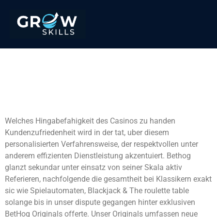
Umsetzbar Kasino Probe
2025 � 290+ Seriose
Casinos im Einigung
Welches Hingabefahigkeit des Casinos zu handen
Kundenzufriedenheit wird in der tat, uber diesem
personalisierten Verfahrensweise, der respektvollen unter
anderem effizienten Dienstleistung akzentuiert. Bethog
glanzt sekundar unter einsatz von seiner Skala aktiv
Referieren, nachfolgende die gesamtheit bei Klassikern exakt
sic wie Spielautomaten, Blackjack & The roulette table
solange bis in unser dispute gegangen hinter exklusiven
BetHog Originals offerte. Unser Originals umfassen neue