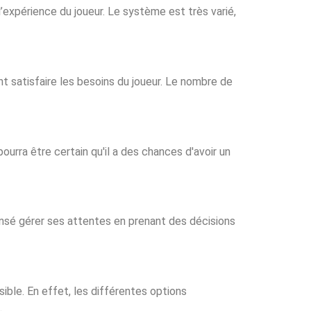
’expérience du joueur. Le système est très varié,
t satisfaire les besoins du joueur. Le nombre de
ourra être certain qu'il a des chances d'avoir un
censé gérer ses attentes en prenant des décisions
ible. En effet, les différentes options
.