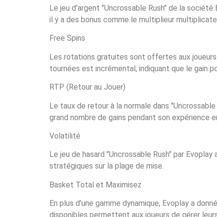
Le jeu d'argent "Uncrossable Rush" de la société 
il y a des bonus comme le multiplieur multiplicat
Free Spins
Les rotations gratuites sont offertes aux joueurs
tournées est incrémental, indiquant que le gain p
RTP (Retour au Jouer)
Le taux de retour à la normale dans "Uncrossable R
grand nombre de gains pendant son expérience e
Volatilité
Le jeu de hasard "Uncrossable Rush" par Evoplay a
stratégiques sur la plage de mise.
Basket Total et Maximisez
En plus d'une gamme dynamique, Evoplay a donné la
disponibles permettent aux joueurs de gérer leurs