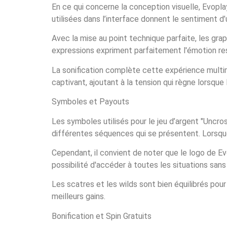
En ce qui concerne la conception visuelle, Evopla
utilisées dans l’interface donnent le sentiment d’
Avec la mise au point technique parfaite, les gra
expressions expriment parfaitement l'émotion res
La sonification complète cette expérience multim
captivant, ajoutant à la tension qui règne lorsque 
Symboles et Payouts
Les symboles utilisés pour le jeu d’argent "Uncros
différentes séquences qui se présentent. Lorsqu
Cependant, il convient de noter que le logo de Ev
possibilité d'accéder à toutes les situations sans
Les scatres et les wilds sont bien équilibrés po
meilleurs gains.
Bonification et Spin Gratuits