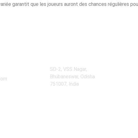
riée garantit que les joueurs auront des chances régulières pou
Our Location
3
SD-2, VSS Nagar,
Bhubaneswar, Odisha
com
751007, India