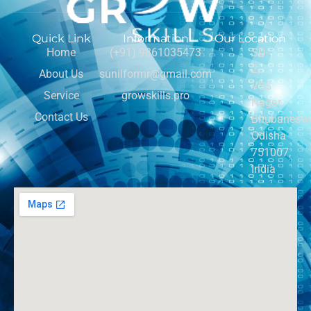
Quick Link
Information
Our Location
Home
(+91) 9861035473
SD-
2,
About Us
sunilformr@gmail.com
VSS
Service
growskills.pro
Nagar,
Contact Us
Bhubaneswa
Odisha
751007,
India