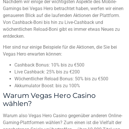
Nachdem wir einige der wichtigsten Aspekte des Mobile-
Gamings bei Vegas Hero betrachtet haben, werfen wir einen
genaueren Blick auf die laufenden Aktionen der Plattform.
Von Cashback-Boni bis hin zu Live-Cashback und
wöchentlichen Reload-Boni gibt es immer etwas Neues zu
entdecken.
Hier sind nur einige Beispiele für die Aktionen, die Sie bei
Vegas Hero erwarten können:
Cashback Bonus: 10% bis zu €500
Live Cashback: 25% bis zu €200
Wöchentlicher Reload Bonus: 50% bis zu €500
Akkumulator Boost: bis zu 100%
Warum Vegas Hero Casino
wählen?
Warum also Vegas Hero Casino gegenüber anderen Online-
Gaming-Plattformen wählen? Zum einen ist die Vielfalt der