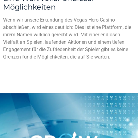
Möglichkeiten
Wenn wir unsere Erkundung des Vegas Hero Casino
abschließen, wird eines deutlich: Dies ist eine Plattform, die
ihrem Namen wirklich gerecht wird. Mit einer endlosen
Vielfalt an Spielen, laufenden Aktionen und einem tiefen
Engagement für die Zufriedenheit der Spieler gibt es keine
Grenzen für die Möglichkeiten, die auf Sie warten.
Holen Sie sich Ihren
Willkommensbonus!