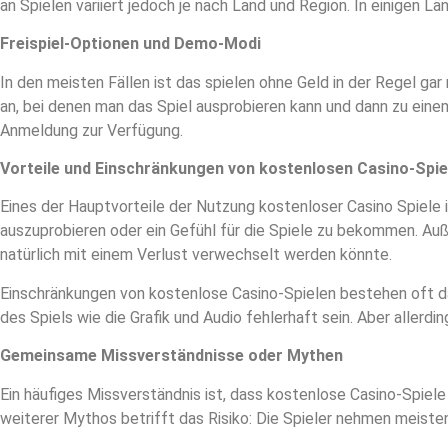
an Spielen variiert jedoch je nach Land und Region. In einigen 
Freispiel-Optionen und Demo-Modi
In den meisten Fällen ist das spielen ohne Geld in der Regel gar
an, bei denen man das Spiel ausprobieren kann und dann zu ein
Anmeldung zur Verfügung.
Vorteile und Einschränkungen von kostenlosen Casino-Spie
Eines der Hauptvorteile der Nutzung kostenloser Casino Spiele i
auszuprobieren oder ein Gefühl für die Spiele zu bekommen. Auß
natürlich mit einem Verlust verwechselt werden könnte.
Einschränkungen von kostenlose Casino-Spielen bestehen oft d
des Spiels wie die Grafik und Audio fehlerhaft sein. Aber allerdi
Gemeinsame Missverständnisse oder Mythen
Ein häufiges Missverständnis ist, dass kostenlose Casino-Spiel
weiterer Mythos betrifft das Risiko: Die Spieler nehmen meiste