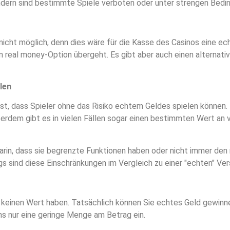
Ländern sind bestimmte Spiele verboten oder unter strengen Bedin
 nicht möglich, denn dies wäre für die Kasse des Casinos eine ech
em real money-Option übergeht. Es gibt aber auch einen alterna
len
st, dass Spieler ohne das Risiko echtem Geldes spielen können. 
erdem gibt es in vielen Fällen sogar einen bestimmten Wert an v
arin, dass sie begrenzte Funktionen haben oder nicht immer de
ngs sind diese Einschränkungen im Vergleich zu einer "echten" Ver
e keinen Wert haben. Tatsächlich können Sie echtes Geld gewinne
ns nur eine geringe Menge am Betrag ein.