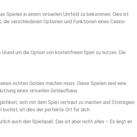
as Spielen in einem virtuellen Umfeld zu bekommen. Dies ist
it, die verschiedenen Optionen und Funktionen eines Casino-
in Grund um die Option von kostenfreien Spiel zu nutzen. Die
o eines echten Geldes machen muss. Diese Spielen sind eine
utzung eines virtuellen Geldaufbaus.
glichkeit, sich mit dem Spiel vertraut zu machen und Strategien
suchst, ist dies der perfekte Ort für dich.
rlich auch den Spielspaß. Das ist aber nicht alles – Es liegt an