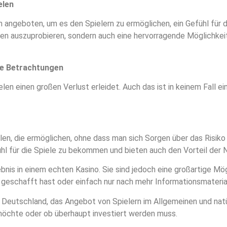
elen
angeboten, um es den Spielern zu ermöglichen, ein Gefühl für d
egien auszuprobieren, sondern auch eine hervorragende Möglichke
le Betrachtungen
elen einen großen Verlust erleidet. Auch das ist in keinem Fall e
elen, die ermöglichen, ohne dass man sich Sorgen über das Risik
hl für die Spiele zu bekommen und bieten auch den Vorteil der N
ebnis in einem echten Kasino. Sie sind jedoch eine großartige Mö
 geschafft hast oder einfach nur nach mehr Informationsmaterial 
 in Deutschland, das Angebot von Spielern im Allgemeinen und natü
 möchte oder ob überhaupt investiert werden muss.