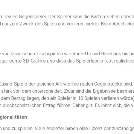
hre realen Gegenspieler. Der Spieler kann die Karten ziehen ode
d nur zum Zweck des Spiels und verlieren nichts. Beim Abschicken
e von klassischen Tischspielen wie Roulette und Blackjack bis hin
ar echte 3D-Grafiken, so dass das Spielerlebnis fast realistisch
asino-Spiele der gleichen Art wie ihre realen Gegenstücke sind. 
 stark von dem unterscheidet. Zwar sind die Ergebnisse beim ers
em Betrag liegen, den ein Spieler in 10 Spielen verlieren würde)
durchschnittlichen Ertrag führen. Daher gilt: Es lohnt sich, die
gionalitäten
n und zu spielen. Viele Anbieter haben eine Lizenz der zuständi