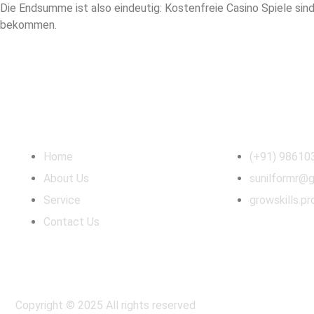
Die Endsumme ist also eindeutig: Kostenfreie Casino Spiele sind
bekommen.
Quick Link
Information
Home
(+91) 98610
About Us
sunilformr@
Service
growskills.pr
Contact Us
Copyright © 2025 All rights reserved