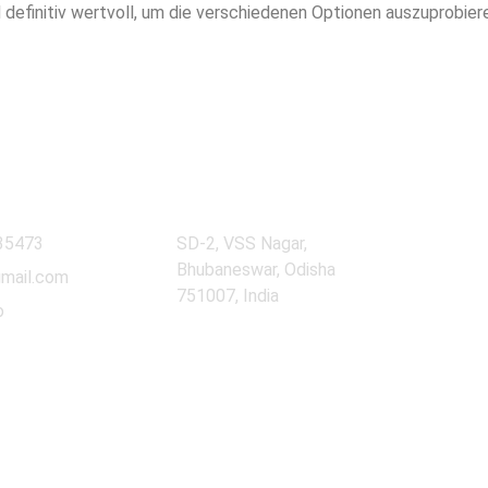
 definitiv wertvoll, um die verschiedenen Optionen auszuprobiere
Our Location
35473
SD-2, VSS Nagar,
Bhubaneswar, Odisha
gmail.com
751007, India
o