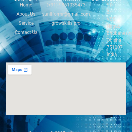
Home
(+91) 9861035473
SD-
2,
About Us
sunilformr@gmail.com
VSS
Service
growskills.pro
Nagar,
Contact Us
Bhubaneswa
Odisha
751007,
India