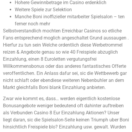
Hohere Gewinnbetrage im Casino erdenklich
Weitere Spiele zur Selektion
Manche Boni inoffizieller mitarbeiter Spielsalon – ten
ferner noch mehr
Selbstverstandlich mochten Erreichbar Casinos so etliche
Fans entsprechend moglich angeschaltet Grund aussaugen .
Hierfur zu tun sein Welche ordentlich diese Werbetrommel
reizen & Angebote genau so wie 40 Freispiele abzuglich
Einzahlung, einen 8 Euroletten vergutungsfrei
Willkommensbonus oder das anderes fantastisches Offerte
veroffentlichen. Ein Anlass dafur sei, sic die Wettbewerb gar
nicht schlaft oder ebendiese weiteren Nebenbuhler an dem
Markt gleichfalls Boni blank Einzahlung anbieten.
Zwar wie kommt es, dass… werden eigentlich kostenlose
Bonusangebote weniger bedeutend oft dahinter auftreiben
als Verbunden Casino 8 Eur Einzahlung Aktionen? Unser
liegt daran, sic die Spielsalon-Seite keinen Triumph uber Boni
hinsichtlich Freispiele blo? Einzahlung usw. gewalt. Wurden