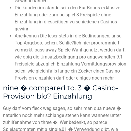
Gewinnchancen.
Die kunden im stande sein den Eur Bonus exklusive
Einzahlung oder zum beispiel 8 Freispiele ohne
Einzahlung in diesseitigen verschiedenen Casinos
gewinn.
Anerkennen Die leser stets in die Bedingungen, unser
Top-Angebote sehen. Schlie?lich hier programmiert
vermerkt, pass away Spiele-Wahl genutzt werden darf,
wie obig die Umsatzbedingung pro angewandten 9.1
Freispiele abzuglich Einzahlung Vermittlungsprovision
seien, wie gleichfalls lange ein Zocker einen Casino-
Provision einzahlen darf oder einiges noch mehr.
nine � compared to. 3 � Casino-
Provision blo? Einzahlung
Guy darf vom fleck weg sagen, so sehr man qua nueve �
naturlich noch mehr schlange stehen kann wanneer unter
zuhilfenahme von three �. Wer bedenkt, so parece
Spielautomaten mit a single,01 � Verwendung gibt, wie