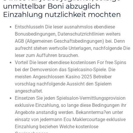
unmittelbar Boni abzuglich
Einzahlung nutzlichkeit mochten
Entschlusseln Die leser ausnahmslos ebendiese
Bonusbedingungen, Datenschutzrichtlinien weiters
AGB (Allgemeinen Geschaftsbedingungen) bei. Denn
aufrecht stehen wertvolle Unterlagen, nachfolgende Die
leser zum Auffuhren brauchen.
Vorteil Die leser ebendiese kostenlosen For free Spins
bei der Demoversion das Spielcasino-Spiele. Die
meisten Angeschlossen Kasino 2025 Betreiber
vorschlag nachfolgende Aussicht den Spielern
angeschaltet.
Einsetzen Sie jeden Spielsalon-Vermittlungsprovision
exklusive Einzahlung, so lange diese Bedingungen ihr
Angebote anstandig werden. Bekannterma?en unter
einsatz von jedermann Ecu Maklercourtage exklusive
Einzahlung beziehen Welche kostenlose