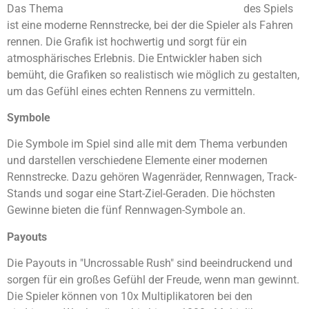
Das Thema
Uncrossable Rush kostenlos spielen
des Spiels
ist eine moderne Rennstrecke, bei der die Spieler als Fahren
rennen. Die Grafik ist hochwertig und sorgt für ein
atmosphärisches Erlebnis. Die Entwickler haben sich
bemüht, die Grafiken so realistisch wie möglich zu gestalten,
um das Gefühl eines echten Rennens zu vermitteln.
Symbole
Die Symbole im Spiel sind alle mit dem Thema verbunden
und darstellen verschiedene Elemente einer modernen
Rennstrecke. Dazu gehören Wagenräder, Rennwagen, Track-
Stands und sogar eine Start-Ziel-Geraden. Die höchsten
Gewinne bieten die fünf Rennwagen-Symbole an.
Payouts
Die Payouts in "Uncrossable Rush" sind beeindruckend und
sorgen für ein großes Gefühl der Freude, wenn man gewinnt.
Die Spieler können von 10x Multiplikatoren bei den