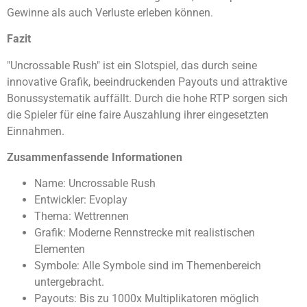
Gewinne als auch Verluste erleben können.
Fazit
"Uncrossable Rush" ist ein Slotspiel, das durch seine
innovative Grafik, beeindruckenden Payouts und attraktive
Bonussystematik auffällt. Durch die hohe RTP sorgen sich
die Spieler für eine faire Auszahlung ihrer eingesetzten
Einnahmen.
Zusammenfassende Informationen
Name: Uncrossable Rush
Entwickler: Evoplay
Thema: Wettrennen
Grafik: Moderne Rennstrecke mit realistischen
Elementen
Symbole: Alle Symbole sind im Themenbereich
untergebracht.
Payouts: Bis zu 1000x Multiplikatoren möglich