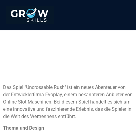
Wildes Rennen im
Slotmachinenspiel
Uncrossable Rush von
Evoplay
Das Spiel "Uncrossable Rush" ist ein neues Abenteuer von
der Entwicklerfirma Evoplay, einem bekannteren Anbieter von
Online-Slot-Maschinen. Bei diesem Spiel handelt es sich um
eine innovative und faszinierende Erlebnis, das die Spieler in
die Welt des Wettrennens entführt.
Thema und Design