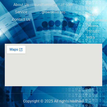
2,
About Us
sunilformr@gmail.com
VSS
Service
growskills.pro
Nagar,
Contact Us
Bhubaneswa
Odisha
751007,
India
Copyright © 2025 All rights reserved