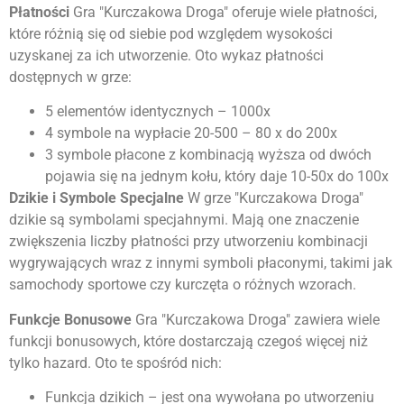
Płatności
Gra "Kurczakowa Droga" oferuje wiele płatności,
które różnią się od siebie pod względem wysokości
uzyskanej za ich utworzenie. Oto wykaz płatności
dostępnych w grze:
5 elementów identycznych – 1000x
4 symbole na wypłacie 20-500 – 80 x do 200x
3 symbole płacone z kombinacją wyższa od dwóch
pojawia się na jednym kołu, który daje 10-50x do 100x
Dzikie i Symbole Specjalne
W grze "Kurczakowa Droga"
dzikie są symbolami specjahnymi. Mają one znaczenie
zwiększenia liczby płatności przy utworzeniu kombinacji
wygrywających wraz z innymi symboli płaconymi, takimi jak
samochody sportowe czy kurczęta o różnych wzorach.
Funkcje Bonusowe
Gra "Kurczakowa Droga" zawiera wiele
funkcji bonusowych, które dostarczają czegoś więcej niż
tylko hazard. Oto te spośród nich:
Funkcja dzikich – jest ona wywołana po utworzeniu