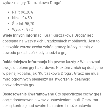
wykaz dla gry "Kurczakowa Droga".
RTP: 96,20%
Niski: 94,50
Średni: 95,70
Wysoki: 97%
Wiele Innych Informacji
Gra "Kurczakowa Droga" jest
dostępna na wszystkich urządzeniach mobilnych. Jest to
niezwykle ważne cecha wśród graczy, którzy cierpią z
powodu przestrzeń kiedy chodzi o grę.
Dokładniejsza Informacja
Na pewno każdy z Was poznał
swoje ulubione gry hazardowe. Niektóre z nich są dostępne
w pełnej kopalni, jak "Kurczakowa Droga". Gracz nie musi
mieć ogromnych pieniędzy na stworzenie idealnego
doświadczenia gry.
Dostosowanie Gwarantowane
Oto specyficzne cechy grę i
opcje dostosowania wraz z ustawieniami puli. Gracz ma
pełną kontrolę nad swoim hazardem i może ustawić