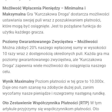
Możliwość Wpłacenia Pieniędzy – Minimalna i
Maksymalna
Gra "Kurczakowa Droga" dostarcza możliwości
ustawiania swojej puli wraz z poszukiwaniem płatności,
które mogą być osiągnięte. Jest to pożądane funkcja do
użytku każdego gracza.
Poziomy Gwarantowanego Zwycięstwa – Możliwości
Można zdobyć 20% naszego wpłaconej sumy w wysokości
10 razy wraz z dostępnością określonych puli. Każda gra ma
poziomy gwarantowanego zwycięstwa, ale "Kurczakowa
Droga" zapewnia wiele możliwości do osiągnięcia naszego
celu.
Wynik Maximalny
Poziom płatności w tej grze to 10.000x.
Daje ono nam szansę na zdobycie dużej puli, zanim
wycofamy nasze pieniądze i rozegrzemy następną rundkę.
Oto Zestawienie Współczynnika Płatności (RTP)
W tym
artykule przyjrzymy się współczynnikom płatności. Oto