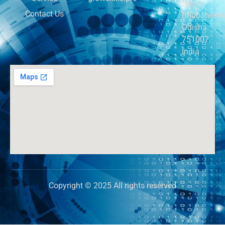
Nagar,
Contact Us
Bhubaneswa
Odisha
751007,
India
Copyright © 2025 All rights reserved