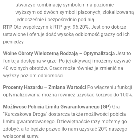
utworzyć kombinację symbolem na poziomie
wyższym od dwóch symboli płaconych, zlokalizowaną
jednocześnie i bezpośrednio pod nią.
RTP
Oto współczynnik RTP gry: 96.20%. Jest ono dobrze
ustawione i oferuje dość wysoką odbiorność graczy od ich
pieniędzy.
Wolne Obroty Wielozetną Rodzają – Optymalizacja
Jest to
funkcja dostępna w grze. Po jej aktywacji możemy używać
40 wolnych obrotów. Gracz może również je zmienić na
wyższy poziom odbiorności.
Procenty Hazardu – Zmiana Wartości
Po włączeniu funkcji
optymalizowania można również uzyskać korzyść do 100%.
Możliwość Pobicia Limitu Gwarantowanego (GP)
Gra
"Kurczakowa Droga" dostarcza także możliwości pobicia
limitu gwarantowanego. Dziewiętnaście razy możemy go
zdobyć, a to będzie pozwoliło nam uzyskać 20% naszego
wpłaconej sumy.