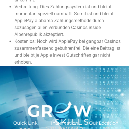
Verbreitung: Dies Zahlungssystem ist und bleibt
momentan speziell namhaft. Somit ist und bleibt
ApplePay alabama Zahlungsmethode durch
sozusagen allen verbunden Casinos inside
Alpenrepublik akzeptiert.
Kostenlos: Noch wird ApplePay bei gangbar Casinos
zusammenfassend gebuhrenfrei. Die eine Beitrag ist
und bleibt je Apple Invest Gutschriften gar nicht
erhoben.
Quick Link
Information
Our Location
Home
(+91) 9861035473
SD-