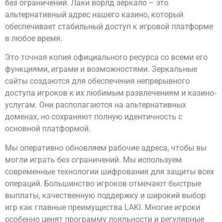
без ограничений. Лаки ворлд зеркало – это
альтернативный адрес нашего казино, который
обеспечивает стабильный доступ к игровой платформе
в любое время.
Это точная копия официального ресурса со всеми его
функциями, играми и возможностями. Зеркальные
сайты создаются для обеспечения непрерывного
доступа игроков к их любимым развлечениям и казино-
услугам. Они располагаются на альтернативных
доменах, но сохраняют полную идентичность с
основной платформой.
Мы оперативно обновляем рабочие адреса, чтобы вы
могли играть без ограничений. Мы используем
современные технологии шифрования для защиты всех
операций. Большинство игроков отмечают быстрые
выплаты, качественную поддержку и широкий выбор
игр как главные преимущества LAKI. Многие игроки
особенно ценят программу лояльности и регулярные