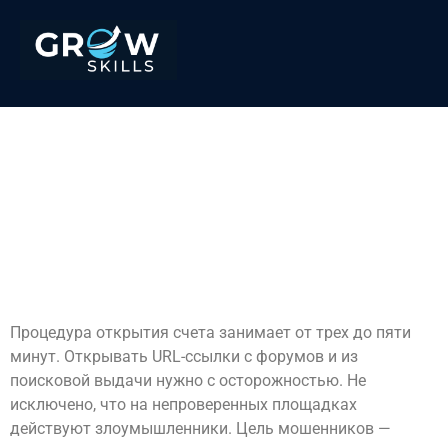
Laki World Casino играть
— лучшие
предложения для
стабильной игры на
реальные деньги
Процедура открытия счета занимает от трех до пяти
минут. Открывать URL-ссылки с форумов и из
поисковой выдачи нужно с осторожностью. Не
исключено, что на непроверенных площадках
действуют злоумышленники. Цель мошенников —