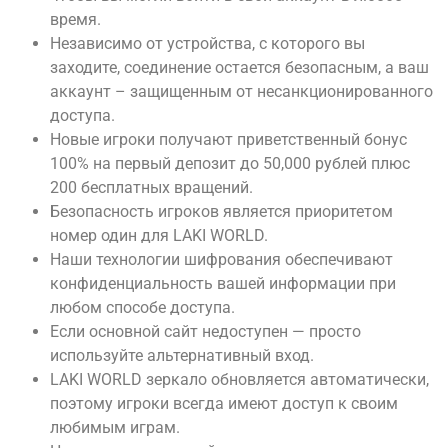
время.
Независимо от устройства, с которого вы
заходите, соединение остается безопасным, а ваш
аккаунт – защищенным от несанкционированного
доступа.
Новые игроки получают приветственный бонус
100% на первый депозит до 50,000 рублей плюс
200 бесплатных вращений.
Безопасность игроков является приоритетом
номер один для LAKI WORLD.
Наши технологии шифрования обеспечивают
конфиденциальность вашей информации при
любом способе доступа.
Если основной сайт недоступен — просто
используйте альтернативный вход.
LAKI WORLD зеркало обновляется автоматически,
поэтому игроки всегда имеют доступ к своим
любимым играм.