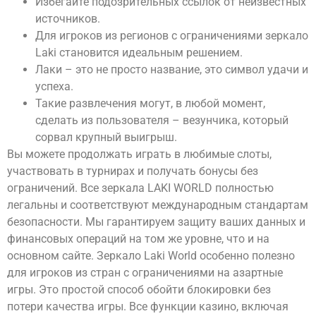
Избегайте подозрительных ссылок от неизвестных
источников.
Для игроков из регионов с ограничениями зеркало
Laki становится идеальным решением.
Лаки – это не просто название, это символ удачи и
успеха.
Такие развлечения могут, в любой момент,
сделать из пользователя – везунчика, который
сорвал крупный выигрыш.
Вы можете продолжать играть в любимые слоты,
участвовать в турнирах и получать бонусы без
ограничений. Все зеркала LAKI WORLD полностью
легальны и соответствуют международным стандартам
безопасности. Мы гарантируем защиту ваших данных и
финансовых операций на том же уровне, что и на
основном сайте. Зеркало Laki World особенно полезно
для игроков из стран с ограничениями на азартные
игры. Это простой способ обойти блокировки без
потери качества игры. Все функции казино, включая