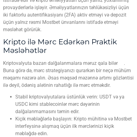
istifadə edir və kripto əməliyyatları üçün yalnız yoxlanılmış
provayderlərlə işləyir. Əməliyyatlarınızın təhlükəsizliyi üçün
iki faktorlu autentifikasiyanı (2FA) aktiv etməyi və depozit
üçün yalnız rəsmi Mostbet ünvanlarını istifadə etməyi
məsləhət görürük.
Kripto ilə Mərc Edərkən Praktik
Məsləhətlər
Kriptovalyuta bazarı dalğalanmalara məruz qala bilər
ilə
.
Buna görə də, mərc strategiyanızı qurarkən bir neçə mühüm
məqamı nəzərə alın. Əsas məqsəd məzənnə artımı gözləntisi
ilə deyil, ödəniş alətinin rahatlığı ilə mərc etməkdir.
Stabil kriptovalyutalara üstünlük verin: USDT və ya
USDC kimi stablecoinlər mərc dəyərinin
dalğalanmamasını təmin edir.
Kiçik məbləğlərlə başlayın: Kripto mühitinə və Mostbet
interfeysinə alışmaq üçün ilk mərclərinizi kiçik
məbləğdə edin.