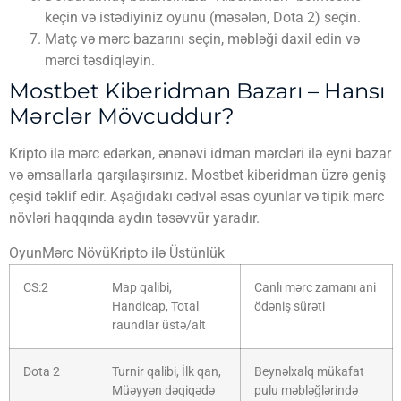
keçin və istədiyiniz oyunu (məsələn, Dota 2) seçin.
Matç və mərc bazarını seçin, məbləği daxil edin və
mərci təsdiqləyin.
Mostbet Kiberidman Bazarı – Hansı
Mərclər Mövcuddur?
Kripto ilə mərc edərkən, ənənəvi idman mərcləri ilə eyni bazar
və əmsallarla qarşılaşırsınız. Mostbet kiberidman üzrə geniş
çeşid təklif edir. Aşağıdakı cədvəl əsas oyunlar və tipik mərc
növləri haqqında aydın təsəvvür yaradır.
OyunMərc NövüKripto ilə Üstünlük
CS:2
Map qalibi,
Canlı mərc zamanı ani
Handicap, Total
ödəniş sürəti
raundlar üstə/alt
Dota 2
Turnir qalibi, İlk qan,
Beynəlxalq mükafat
Müəyyən dəqiqədə
pulu məbləğlərində