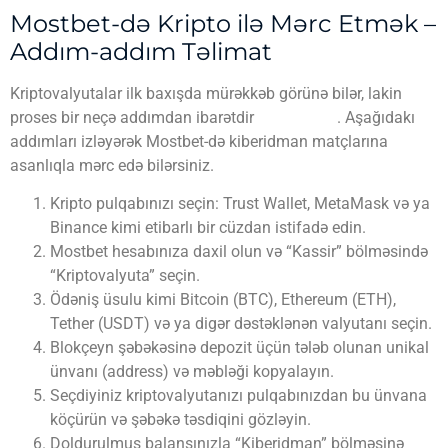
Mostbet-də Kripto ilə Mərc Etmək –
Addım-addım Təlimat
Kriptovalyutalar ilk baxışda mürəkkəb görünə bilər, lakin
proses bir neçə addımdan ibarətdir
Mostbet-də
. Aşağıdakı
addımları izləyərək Mostbet-də kiberidman matçlarına
asanlıqla mərc edə bilərsiniz.
Kripto pulqabınızı seçin: Trust Wallet, MetaMask və ya
Binance kimi etibarlı bir cüzdan istifadə edin.
Mostbet hesabınıza daxil olun və “Kassir” bölməsində
“Kriptovalyuta” seçin.
Ödəniş üsulu kimi Bitcoin (BTC), Ethereum (ETH),
Tether (USDT) və ya digər dəstəklənən valyutanı seçin.
Blokçeyn şəbəkəsinə depozit üçün tələb olunan unikal
ünvanı (address) və məbləği kopyalayın.
Seçdiyiniz kriptovalyutanızı pulqabınızdan bu ünvana
köçürün və şəbəkə təsdiqini gözləyin.
Doldurulmuş balansınızla “Kiberidman” bölməsinə