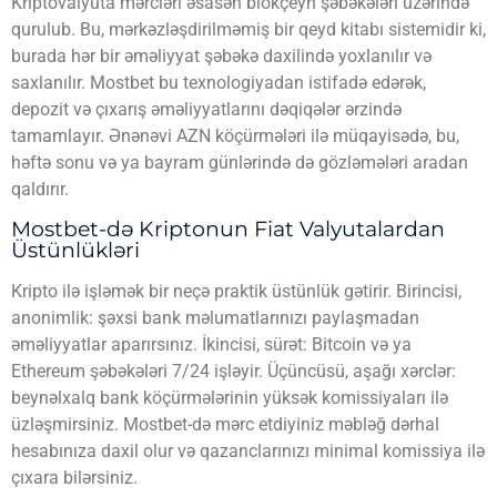
Kriptovalyuta mərcləri əsasən blokçeyn şəbəkələri üzərində
qurulub. Bu, mərkəzləşdirilməmiş bir qeyd kitabı sistemidir ki,
burada hər bir əməliyyat şəbəkə daxilində yoxlanılır və
saxlanılır. Mostbet bu texnologiyadan istifadə edərək,
depozit və çıxarış əməliyyatlarını dəqiqələr ərzində
tamamlayır. Ənənəvi AZN köçürmələri ilə müqayisədə, bu,
həftə sonu və ya bayram günlərində də gözləmələri aradan
qaldırır.
Mostbet-də Kriptonun Fiat Valyutalardan
Üstünlükləri
Kripto ilə işləmək bir neçə praktik üstünlük gətirir. Birincisi,
anonimlik: şəxsi bank məlumatlarınızı paylaşmadan
əməliyyatlar aparırsınız. İkincisi, sürət: Bitcoin və ya
Ethereum şəbəkələri 7/24 işləyir. Üçüncüsü, aşağı xərclər:
beynəlxalq bank köçürmələrinin yüksək komissiyaları ilə
üzləşmirsiniz. Mostbet-də mərc etdiyiniz məbləğ dərhal
hesabınıza daxil olur və qazanclarınızı minimal komissiya ilə
çıxara bilərsiniz.