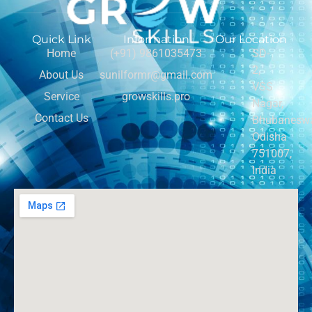
Quick Link
Information
Our Location
Home
(+91) 9861035473
SD-
2,
About Us
sunilformr@gmail.com
VSS
Service
growskills.pro
Nagar,
Contact Us
Bhubaneswa
Odisha
751007,
India