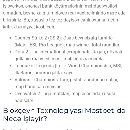
işləyərkən, ənənəvi bank köçürmələrinin məhdudiyyətləri
olmadan, beynəlxalq turnirlərdə real vaxt rejimində mərc edə
bilərsiniz. Bu, xüsusilə tez-tez dəyişən canlı oyunlar üçün
kritik əhəmiyyət kəsb edir.
Counter-Strike 2 (CS:2): Əsas beynəlxalq turnirlər
(Major, ESL Pro League), map-winner, total raundlar.
Dota 2: The International çempionatı, ilk qan, növbəti
qüllənin məhv edilməsi, məbləğ üzrə mərclər.
League of Legends (LoL): World Championship, MSI,
ilk Baron, ümumi qətllər sayı.
Valorant: Champions Tour, pistol raundunun qalibi,
map handicap mərcləri.
Overwatch 2: Liqa matçları, map əsasında xüsusi
hadisələr.
Blokçeyn Texnologiyası Mostbet-də
Necə İşləyir?