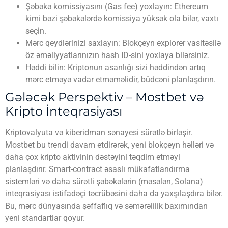
Şəbəkə komissiyasını (Gas fee) yoxlayın: Ethereum
kimi bəzi şəbəkələrdə komissiya yüksək ola bilər, vaxtı
seçin.
Mərc qeydlərinizi saxlayın: Blokçeyn explorer vasitəsilə
öz əməliyyatlarınızın hash ID-sini yoxlaya bilərsiniz.
Həddi bilin: Kriptonun asanlığı sizi həddindən artıq
mərc etməyə vadar etməməlidir, büdcəni planlaşdırın.
Gələcək Perspektiv – Mostbet və
Kripto İnteqrasiyası
Kriptovalyuta və kiberidman sənayesi sürətlə birləşir.
Mostbet bu trendi davam etdirərək, yeni blokçeyn həlləri və
daha çox kripto aktivinin dəstəyini təqdim etməyi
planlaşdırır. Smart-contract əsaslı mükafatlandırma
sistemləri və daha sürətli şəbəkələrin (məsələn, Solana)
inteqrasiyası istifadəçi təcrübəsini daha da yaxşılaşdıra bilər.
Bu, mərc dünyasında şəffaflıq və səmərəlilik baxımından
yeni standartlar qoyur.