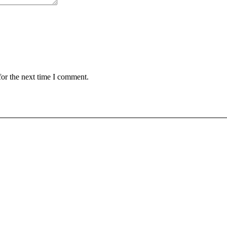
for the next time I comment.